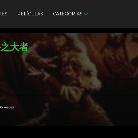
IES
PELÍCULAS
CATEGORÍAS
侠之大者
5 Vistas