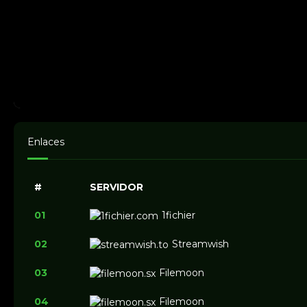
Enlaces
#
SERVIDOR
01
1fichier
02
Streamwish
03
Filemoon
04
Filemoon