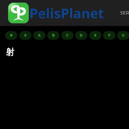
SER
#
８
A
B
C
D
E
F
G
射