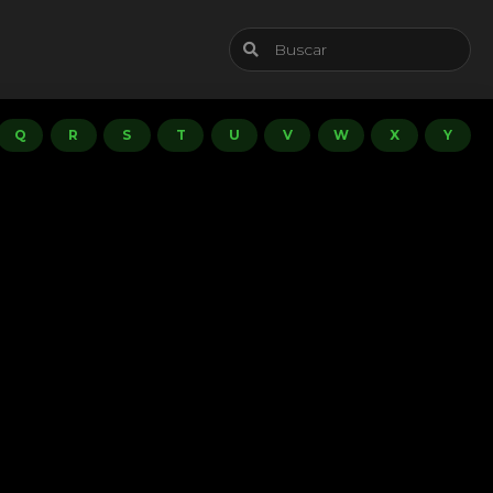
Q
R
S
T
U
V
W
X
Y