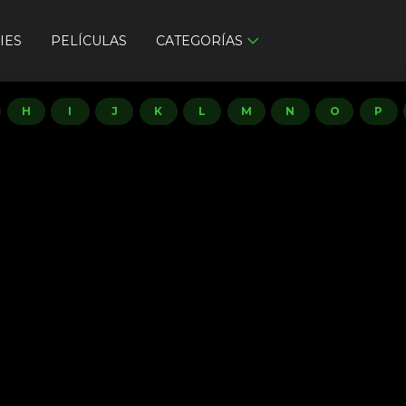
IES
PELÍCULAS
CATEGORÍAS
H
I
J
K
L
M
N
O
P