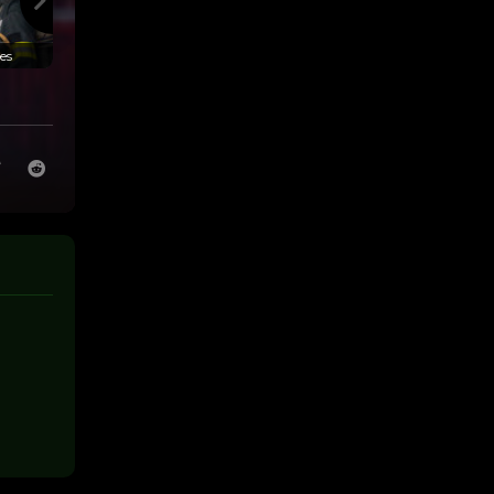
es
03x05
Ira
03x06
Monstruo