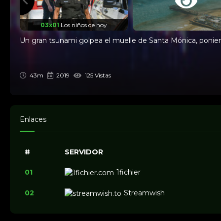
03x01
Los niños de hoy
Un gran tsunami golpea el muelle de Santa Mónica, poniend
03x02
El que nada no s
43m
2019
125 Vistas
Enlaces
#
SERVIDOR
01
1fichier
02
Streamwish