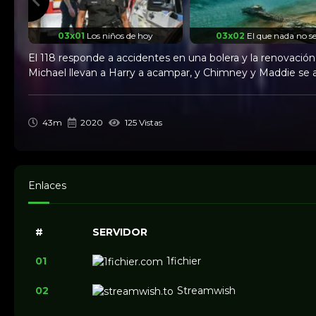
03x01
Los niños de hoy
03x02
El que nada no s
El 118 responde a accidentes en una bolera y la renovació
Michael llevan a Harry a acampar, y Chimney y Maddie se a
43m
2020
125 Vistas
Enlaces
#
SERVIDOR
01
1fichier
02
Streamwish