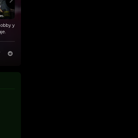
es
03x05
Ira
03x06
Monstruo
Bobby y
je.