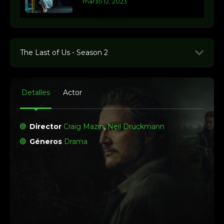
marzo 12, 2023
The Last of Us - Season 2
1
The Last of Us 2x1
abril 13, 2025
Detalles
Actor
2
Director
Craig Mazin
,
Neil Druckmann
The Last of Us 2x2
Géneros
Drama
abril 20, 2025
3
The Last of Us 2x3
abril 27, 2025