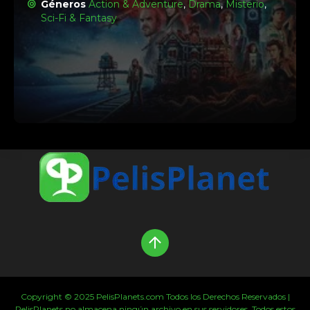
Géneros
Action & Adventure
,
Drama
,
Misterio
,
Sci-Fi & Fantasy
Copyright © 2025 PelisPlanets.com Todos los Derechos Reservados |
PelisPlanets no almacena ningún archivo en sus servidores. Todos estos