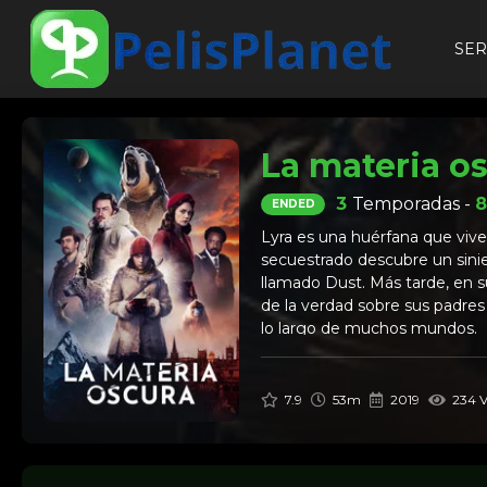
SER
La materia os
3
Temporadas -
ENDED
Lyra es una huérfana que vive
secuestrado descubre un sini
llamado Dust. Más tarde, en s
de la verdad sobre sus padres
lo largo de muchos mundos.
7.9
53m
2019
234 V