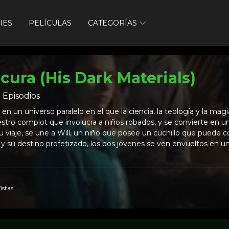
IES
PELÍCULAS
CATEGORÍAS
cura (His Dark Materials)
8
Episodios
 en un universo paralelo en el que la ciencia, la teología y la m
estro complot que involucra a niños robados, y se convierte e
u viaje, se une a Will, un niño que posee un cuchillo que puede
 y su destino profetizado, los dos jóvenes se ven envueltos en un
istas