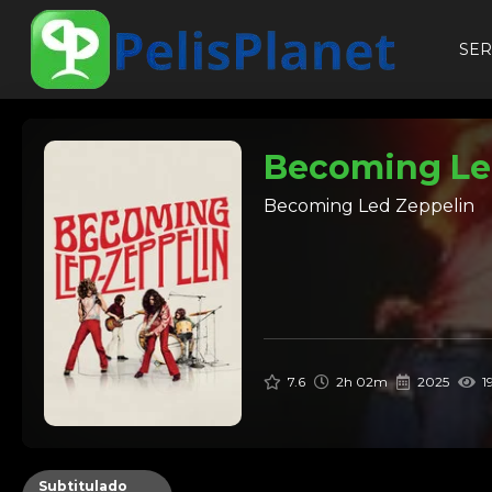
SER
Becoming Le
Becoming Led Zeppelin
7.6
2h 02m
2025
19
Subtitulado