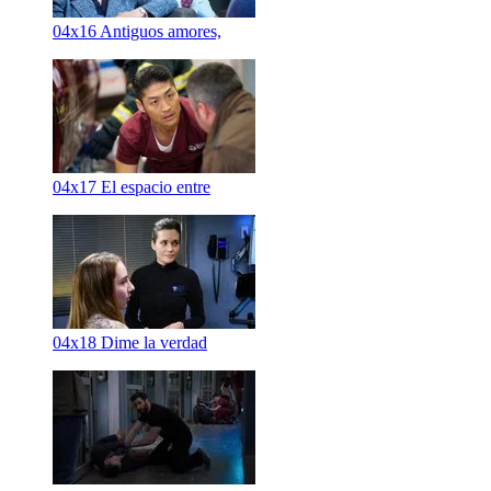
04x16
Antiguos amores,
04x17
El espacio entre
04x18
Dime la verdad