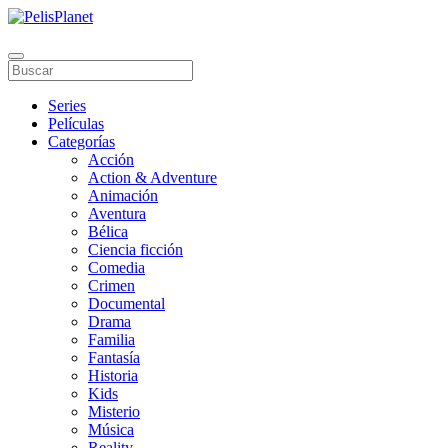
Series
Películas
Categorías
Acción
Action & Adventure
Animación
Aventura
Bélica
Ciencia ficción
Comedia
Crimen
Documental
Drama
Familia
Fantasía
Historia
Kids
Misterio
Música
Reality