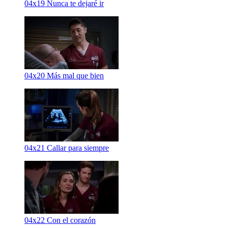
04x19
Nunca te dejaré ir
04x20
Más mal que bien
04x21
Callar para siempre
04x22
Con el corazón