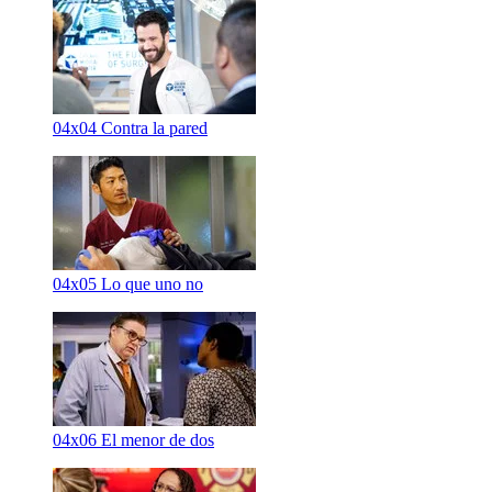
04x04
Contra la pared
04x05
Lo que uno no
04x06
El menor de dos