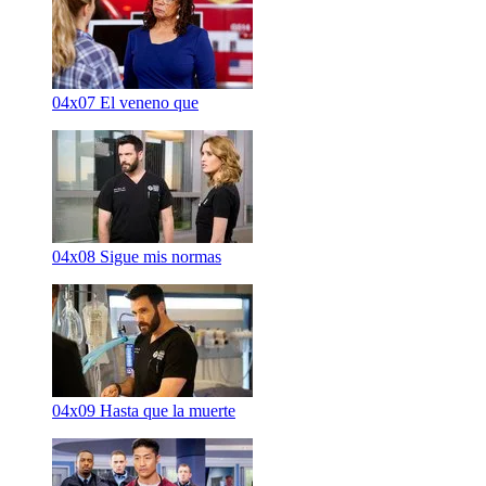
04x07
El veneno que
04x08
Sigue mis normas
04x09
Hasta que la muerte