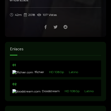
embarazada.
42m
2018
107 Vistas
Enlaces
01
1fichier
HD 1080p
Latino
02
Doodstream
HD 1080p
Latino