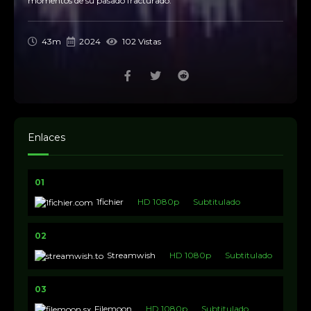
momentos de su pasado fracturado.
43m
2024
102 Vistas
Enlaces
01
1fichier
HD 1080p
Subtitulado
02
Streamwish
HD 1080p
Subtitulado
03
Filemoon
HD 1080p
Subtitulado